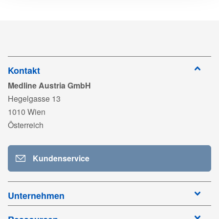
Herunterlad
ISO 13485_MedlineFrance_MD 595395_Exp2028.pdf
Anmelden
Material
Polyethylen
zum
PP-23072_DE01_TDS MDR.pdf
Herunterladen
Anmelden
zum
UKCA 752994_Medline France_Exp2029.pdf
Herunterladen
Kontakt
Medline Austria GmbH
Anmelden
zum
MDR 768587_Medline_France_Other Products_Exp2028.pdf
Hegelgasse 13
Herunterladen
1010 Wien
Anmelden
zum
LAB171886_Warning_ST_MD_With UKCA_04-2022.pdf
Österreich
Herunterladen
Anmelden
zum
ICE5400_LAB252366_LAB252267_LAB171886.pdf
Kundenservice
Herunterladen
Anmelden
zum
Herunterladen
Unternehmen