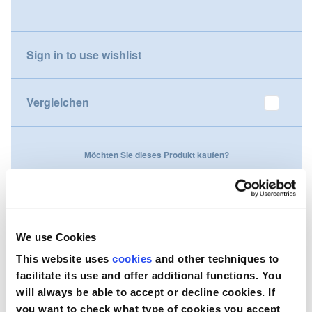
gallery
Nederland
Sign in to use wishlist
Österreich
Portugal
Vergleichen
Slovenská republika
Möchten Sie dieses Produkt kaufen?
Schweiz (DE)
Suisse (FR)
Kontaktieren Sie uns
Svizzera (IT)
We use Cookies
United Kingdom
This website uses
cookies
and other techniques to
facilitate its use and offer additional functions. You
will always be able to accept or decline cookies. If
you want to check what type of cookies you accept