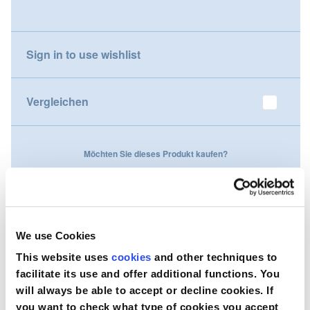
gallery
Nederland
Sign in to use wishlist
Österreich
Portugal
Vergleichen
Slovenská republika
Möchten Sie dieses Produkt kaufen?
Schweiz (DE)
Suisse (FR)
Kontaktieren Sie uns
Svizzera (IT)
We use Cookies
United Kingdom
This website uses
cookies
and other techniques to
facilitate its use and offer additional functions. You
will always be able to accept or decline cookies. If
you want to check what type of cookies you accept