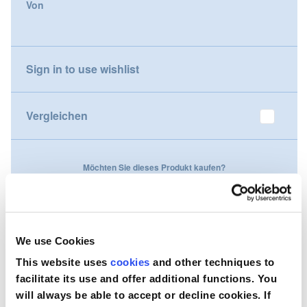
Von
gallery
Nederland
Österreich
Sign in to use wishlist
Portugal
Vergleichen
Slovenská republika
Schweiz (DE)
Möchten Sie dieses Produkt kaufen?
Suisse (FR)
Kontaktieren Sie uns
Svizzera (IT)
We use Cookies
United Kingdom
This website uses
cookies
and other techniques to
facilitate its use and offer additional functions. You
will always be able to accept or decline cookies. If