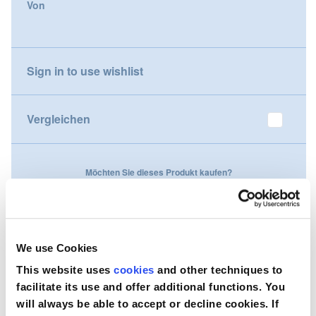
Von
gallery
Nederland
Österreich
Sign in to use wishlist
Portugal
Vergleichen
Slovenská republika
Schweiz (DE)
Möchten Sie dieses Produkt kaufen?
Suisse (FR)
Kontaktieren Sie uns
Svizzera (IT)
We use Cookies
United Kingdom
This website uses
cookies
and other techniques to
facilitate its use and offer additional functions. You
will always be able to accept or decline cookies. If