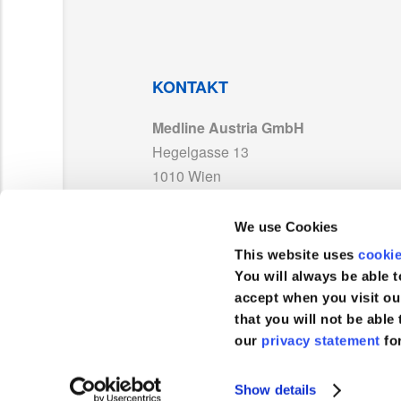
BRO_Exam_gloves_guide_ML313_DE_Sept
CURE8103
CE_689796_PPE_certificate_ModuleB_Cur
KONTAKT
Medline Austria GmbH
ISO 13485_MedlineFrance_MD 595395_Ex
Hegelgasse 13
1010 Wien
TDS_CURE810x-CuradLatex_DE08.pdf
Österreich
We use Cookies
DC40C_Curad_Latex_rev09.pdf
TEL :
0043 800 201 878
This website uses
cooki
FAX :
+43 800 201 879
You will always be able t
MAN_PPE Non Sterile Exam Gloves_2026-0
accept when you visit ou
that you will not be able 
our
privacy statement
fo
Kundenservice
CURE8104_RI25KSS.pdf
Show details