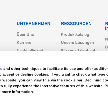
_2025.pdf
XS
1000
-
ad_Latex_exp2028.pdf
UNTERNEHMEN
RESSOURCEN
R
Über Uns
Produktkatalog
p2028.pdf
N
Karriere
Unsere Lösungen
D
Nachhaltigkeit
Wissensdatenbank
C
Medline-Standorte in
Neuigkeiten
Europa
Video
es
and other techniques to facilitate its use and offer additio
I
Medline Europe
o accept or decline cookies. If you want to check what type 
Corporate
V
1.pdf
r website, you can view this via the cookie bar. Declining 
to fully experience the interactive features of this website. P
r more information.