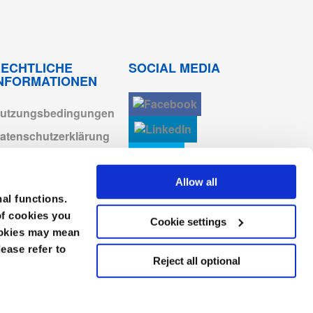
Herunterladen
Herunterladen
ECHTLICHE
SOCIAL MEDIA
INFORMATIONEN
Anmelden zum
Herunterladen
utzungsbedingungen
atenschutzerklärung
Anmelden zum
Herunterladen
ookie-erklärung
AGB
Allow all
Anmelden zum
Herunterladen
nal functions.
mpressum
of cookies you
Cookie settings
Anmelden zum
erhaltenskodex
cookies may mean
Herunterladen
lease refer to
Reject all optional
Anmelden zum
Herunterladen
Anmelden zum