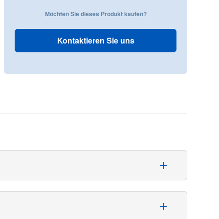
Möchten Sie dieses Produkt kaufen?
Kontaktieren Sie uns
 Handschuhe bieten einen hervorragenden
 während die überragende Elastizität für