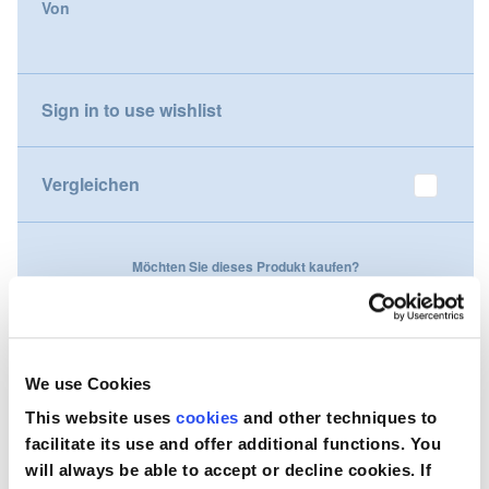
Von
gallery
Nederland
Österreich
Sign in to use wishlist
Portugal
Vergleichen
Slovenská republika
Schweiz (DE)
Möchten Sie dieses Produkt kaufen?
Suisse (FR)
Kontaktieren Sie uns
Svizzera (IT)
We use Cookies
United Kingdom
This website uses
cookies
and other techniques to
facilitate its use and offer additional functions. You
will always be able to accept or decline cookies. If