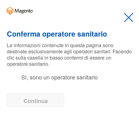
Italia
Corporate (EN)
Skip
to
Conferma operatore sanitario
België (NL)
the
end
Le informazioni contenute in questa pagina sono
Belgique (FR)
destinate esclusivamente agli operatori sanitari. Facendo
of
clic sulla casella in basso confermi di essere un
the
operatore sanitario.
images
Czech
gallery
Sì, sono un operatore sanitario
Vedi Tutto/i
Deutschland
España
Skip
Continua
to
France
the
Spugnetta Chirurgica Asciutta
beginning
Ireland
of
the
Da
Italia
images