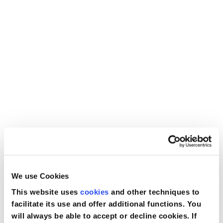
gallery
Nederland
Accedi per usare la lista dei desideri
Österreich
Portugal
Confronta
Slovenská republika
Vuoi acquistare questo articolo?
Schweiz (DE)
Suisse (FR)
Contattaci
Svizzera (IT)
We use Cookies
United Kingdom
This website uses
cookies
and other techniques to
facilitate its use and offer additional functions. You
will always be able to accept or decline cookies. If