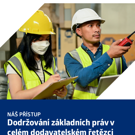
Nederland
Österreich
Portugal
Slovenská republika
Schweiz (DE)
Suisse (FR)
Svizzera (IT)
United Kingdom
NÁŠ PŘÍSTUP
Dodržování základních práv v
celém dodavatelském řetězci