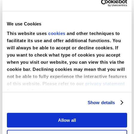
sociální spravedlnost a podporuje důstojnou práci.
Poskytuje rovnocenný prostor zaměstnancům,
zaměstnavatelům a vládám a pomáhá stanovovat
We use Cookies
pracovní předpisy, vypracovávat politiky a navrhovat
This website uses
cookies
and other techniques to
programy pro 187 členských zemí.
facilitate its use and offer additional functions. You
Zjistit více o MOP
will always be able to accept or decline cookies. If
you want to check what type of cookies you accept
SA8000®
when you visit our website, you can view this via the
Standard SA8000 byl vyvinut nezávislou organizací
cookie bar. Declining cookies may mean that you will
Social Accountability International (SAI), která se
not be able to fully experience the interactive features
zabývá prosazováním lidských práv na pracovišti.
of this website. Please refer to our
privacy statement
SA8000 je rámec pro certifikaci „spravedlivých a
for more information.
důstojných“ pracovních podmínek a „dodržování
Show details
nejvyšších sociálních standardů“.
Prostudujte si normu SA8000
Allow all