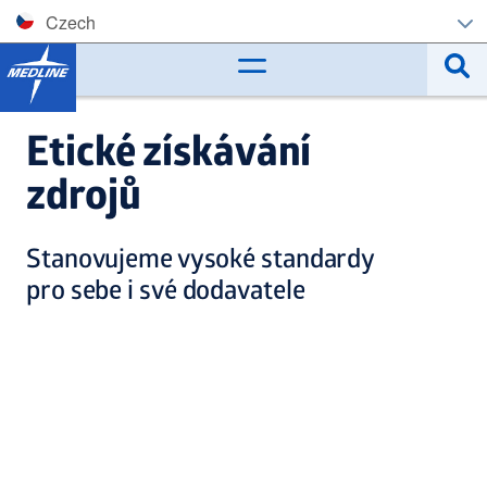
Czech
Corporate (EN)
België (NL)
Etické získávání
Belgique (FR)
zdrojů
Czech
Stanovujeme vysoké standardy
Deutschland
pro sebe i své dodavatele
España
France
Ireland
Italia