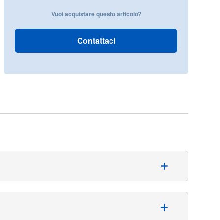
Vuoi acquistare questo articolo?
Contattaci
ria ideale per le procedure di aspirazione tracheale e
ntrollo manuale del vuoto MED-STOP, che permette di