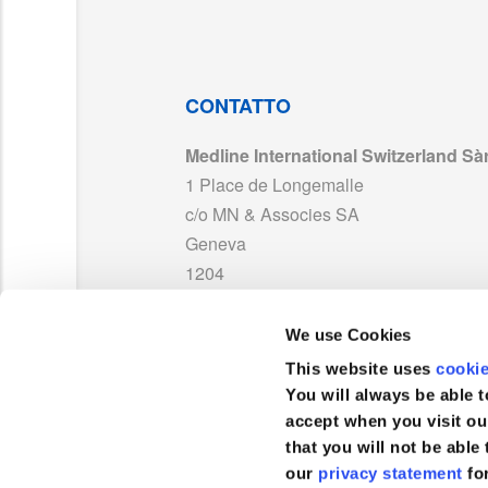
MAN_OR853VCA_Series_RG26SJP.pdf
ORNEX66VCA_RG26SJP.pdf
CONTATTO
Medline International Switzerland Sàr
ORNEX610VCA_RG26SJP.pdf
1 Place de Longemalle
c/o MN & Associes SA
DC300_Suction_tubing_and_connectors_I
Geneva
1204
Svizzera
We use Cookies
TEL :
0041 848 244 433
This website uses
cooki
FAX :
+41 848 244 100
You will always be able t
accept when you visit ou
that you will not be able 
our
privacy statement
fo
Servizio clienti