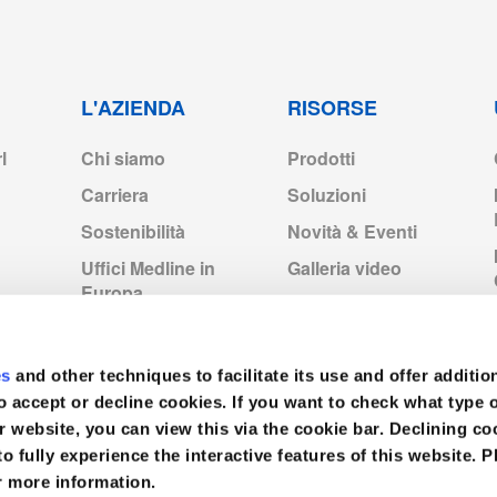
L'AZIENDA
RISORSE
l
Chi siamo
Prodotti
Carriera
Soluzioni
Sostenibilità
Novità & Eventi
NS_Rev14.pdf
Uffici Medline in
Galleria video
Europa
Medline Europe
Corporate
es
and other techniques to facilitate its use and offer additio
o accept or decline cookies. If you want to check what type 
r website, you can view this via the cookie bar. Declining 
to fully experience the interactive features of this website. P
r more information.