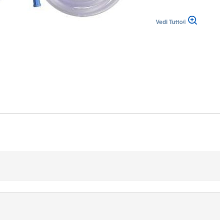
Vedi Tutto/i
lika
|
Suisse (FR)
Svizzera (IT)
MED-STOP per adulti di Medline è un tubo chirurgico a bassa memo
gli utenti protetti durante le procedure, integra la valvola di co