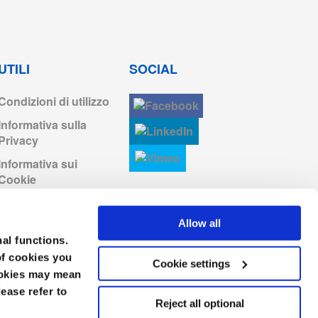
Accedi per scaricare
Accedi per scaricare
UTILI
SOCIAL
Condizioni di utilizzo
Accedi per scaricare
Informativa sulla
Privacy
Accedi per scaricare
Informativa sui
Cookie
Accedi per scaricare
Condizioni generali di
vendita
Allow all
Codice di condotta
nal functions.
of cookies you
Cookie settings
cookies may mean
lease refer to
Reject all optional