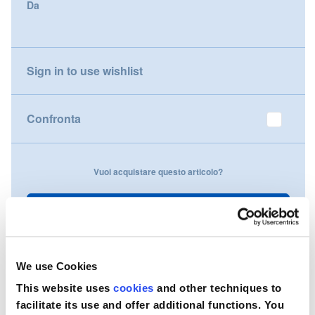
Da
gallery
Nederland
Österreich
Sign in to use wishlist
Portugal
Confronta
Slovenská republika
Schweiz (DE)
Vuoi acquistare questo articolo?
Suisse (FR)
Contattaci
Svizzera (IT)
United Kingdom
We use Cookies
This website uses
cookies
and other techniques to
facilitate its use and offer additional functions. You