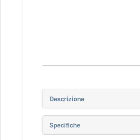
Österreich
Portugal
Slovenská repub
Skip
|
Schweiz (DE)
to
the
United Kingdom
beginning
of
the
images
gallery
Descrizione
Il Telo adesivo in Advanced confezionato sin
Specifiche
More