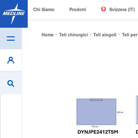
Chi Siamo
Prodotti
Svizzera (IT)
Corporate (EN)
Home
Teli chirurgici
Teli singoli
Teli pe
|
België (NL)
Be
Skip
Czech
to
the
Deutschland
end
of
España
the
France
images
gallery
Ireland
Italia
Nederland