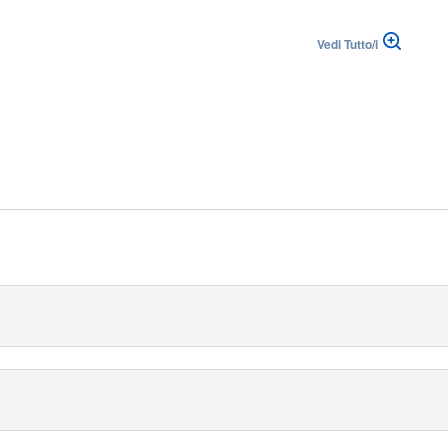
Vedi Tutto/i
lika
|
Suisse (FR)
Svizzera (IT)
golarmente è progettato per procedure chirurgiche generali.