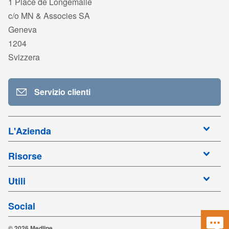
1 Place de Longemalle
c/o MN & Associes SA
Geneva
1204
Svizzera
Servizio clienti
L'Azienda
Risorse
Utili
Social
© 2026 Medline