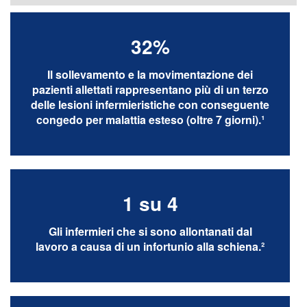
Nederland
32%
Österreich
Il sollevamento e la movimentazione dei
pazienti allettati rappresentano più di un terzo
Portugal
delle lesioni infermieristiche con conseguente
congedo per malattia esteso (oltre 7 giorni).¹
Slovenská republika
Schweiz (DE)
Suisse (FR)
1 su 4
Svizzera (IT)
Gli infermieri che si sono allontanati dal
lavoro a causa di un infortunio alla schiena.²
United Kingdom