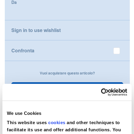
Da
gallery
Nederland
Österreich
Sign in to use wishlist
Portugal
Confronta
Slovenská republika
Schweiz (DE)
Vuoi acquistare questo articolo?
Suisse (FR)
Contattaci
Svizzera (IT)
United Kingdom
We use Cookies
This website uses
cookies
and other techniques to
facilitate its use and offer additional functions. You