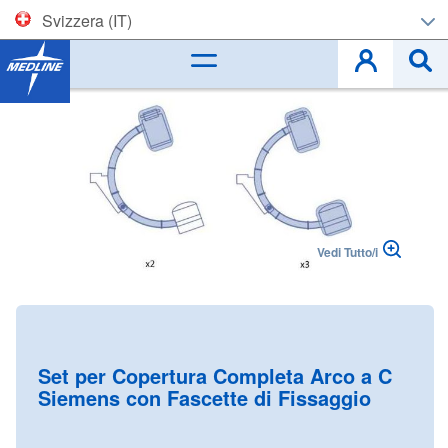
Svizzera (IT)
Corporate (EN)
Skip
to
België (NL)
the
end
Belgique (FR)
of
the
images
Czech
gallery
Vedi Tutto/i
Deutschland
España
Skip
to
France
the
Set per Copertura Completa Arco a C
beginning
Siemens con Fascette di Fissaggio
Ireland
of
the
Italia
images