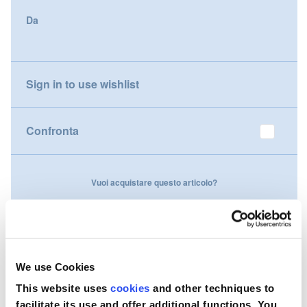
gallery
Da
Nederland
Österreich
Sign in to use wishlist
Portugal
Slovenská republika
Confronta
Schweiz (DE)
Vuoi acquistare questo articolo?
Suisse (FR)
Svizzera (IT)
Contattaci
United Kingdom
We use Cookies
This website uses
cookies
and other techniques to
facilitate its use and offer additional functions. You