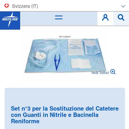
Svizzera (IT)
Corporate (EN)
Skip
to
België (NL)
the
end
Belgique (FR)
of
the
images
Czech
gallery
Vedi Tutto/i
Deutschland
España
Skip
to
France
the
Set n°3 per la Sostituzione del Catetere
beginning
con Guanti in Nitrile e Bacinella
Ireland
of
Reniforme
the
Italia
images