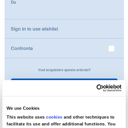
Da
gallery
Nederland
Österreich
Sign in to use wishlist
Portugal
Confronta
Slovenská republika
Schweiz (DE)
Vuoi acquistare questo articolo?
Suisse (FR)
Contattaci
Svizzera (IT)
United Kingdom
We use Cookies
This website uses
cookies
and other techniques to
facilitate its use and offer additional functions. You