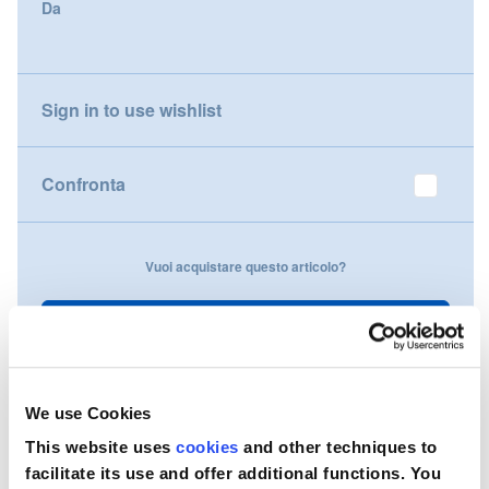
Da
gallery
Nederland
Österreich
Sign in to use wishlist
Portugal
Confronta
Slovenská republika
Schweiz (DE)
Vuoi acquistare questo articolo?
Suisse (FR)
Contattaci
Svizzera (IT)
United Kingdom
We use Cookies
This website uses
cookies
and other techniques to
facilitate its use and offer additional functions. You