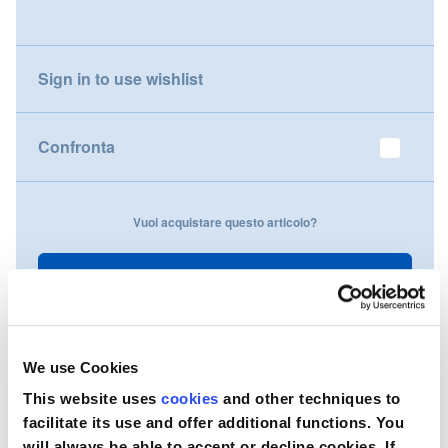
gallery
Nederland
Sign in to use wishlist
Österreich
Portugal
Confronta
Slovenská republika
Vuoi acquistare questo articolo?
Schweiz (DE)
Suisse (FR)
Contattaci
Svizzera (IT)
United Kingdom
We use Cookies
This website uses
cookies
and other techniques to
facilitate its use and offer additional functions. You
will always be able to accept or decline cookies. If