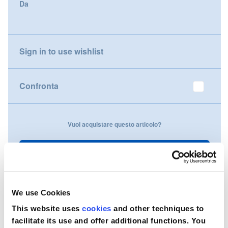
Da
gallery
Nederland
Österreich
Sign in to use wishlist
Portugal
Confronta
Slovenská republika
Schweiz (DE)
Vuoi acquistare questo articolo?
Suisse (FR)
Contattaci
Svizzera (IT)
United Kingdom
We use Cookies
This website uses
cookies
and other techniques to
facilitate its use and offer additional functions. You