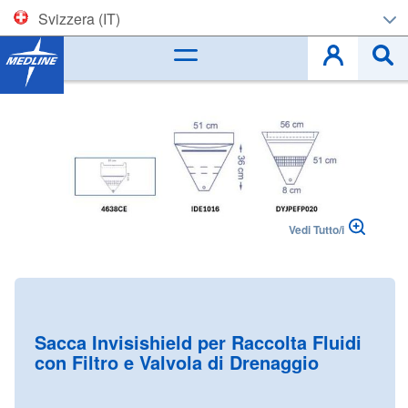
Svizzera (IT)
Corporate (EN)
Skip
to
België (NL)
the
end
Belgique (FR)
of
the
images
Czech
gallery
Vedi Tutto/i
Deutschland
España
Skip
to
France
the
Sacca Invisishield per Raccolta Fluidi
beginning
con Filtro e Valvola di Drenaggio
Ireland
of
the
Italia
images