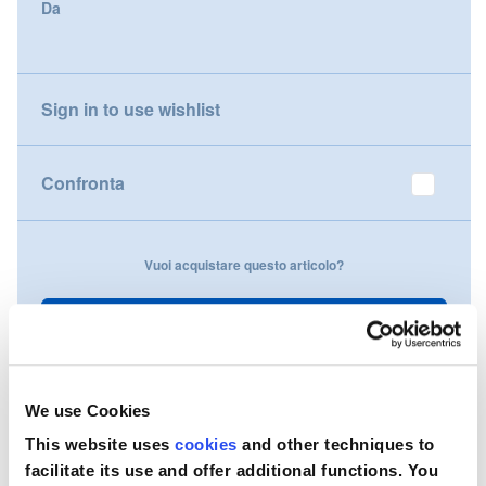
Da
gallery
Nederland
Österreich
Sign in to use wishlist
Portugal
Confronta
Slovenská republika
Schweiz (DE)
Vuoi acquistare questo articolo?
Suisse (FR)
Contattaci
Svizzera (IT)
United Kingdom
We use Cookies
This website uses
cookies
and other techniques to
facilitate its use and offer additional functions. You