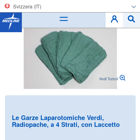
Svizzera (IT)
Corporate (EN)
Skip
to
België (NL)
the
end
Belgique (FR)
of
the
images
Czech
gallery
Vedi Tutto/i
Deutschland
España
Skip
to
France
the
Le Garze Laparotomiche Verdi,
beginning
Radiopache, a 4 Strati, con Laccetto
Ireland
of
the
Italia
images