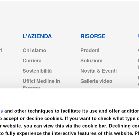
L'AZIENDA
RISORSE
l
Chi siamo
Prodotti
Carriera
Soluzioni
Sostenibilità
Novità & Eventi
Uffici Medline in
Galleria video
Europa
Medline Europe
Corporate
es
and other techniques to facilitate its use and offer additio
o accept or decline cookies. If you want to check what type 
r website, you can view this via the cookie bar. Declining 
to fully experience the interactive features of this website. P