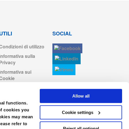
Accedi per scaricare
Accedi per scaricare
UTILI
SOCIAL
Condizioni di utilizzo
Accedi per scaricare
Informativa sulla
Privacy
Accedi per scaricare
Informativa sui
Cookie
Scaricare
Condizioni generali di
vendita
Allow all
Codice di condotta
nal functions.
of cookies you
Cookie settings
cookies may mean
lease refer to
Reject all optional