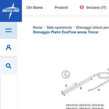
Chi Siamo
Prodotti
Svizzera (IT)
Corporate (EN)
Home
Sala operatoria
Drenaggi chiusi per 
Drenaggio Piatto ExuFlow senza Trocar
|
België (NL)
Be
Czech
Skip
to
Deutschland
the
end
España
of
the
France
images
Ireland
gallery
Italia
Nederland