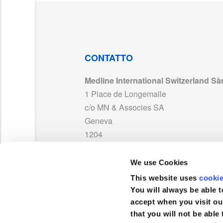
DC_Degania_Exuflow_Drains_ClassIIa.pdf
MAN_ORHUR100_RF25DGN.pdf
CONTATTO
Medline International Switzerland Sàr
ORHUF100_RE25DGN.pdf
1 Place de Longemalle
c/o MN & Associes SA
MAN_DYNJWE1000_Series_INS_CSI.pdf
Geneva
1204
Svizzera
We use Cookies
TEL :
0041 848 244 433
This website uses
cooki
FAX :
+41 848 244 100
You will always be able t
accept when you visit ou
that you will not be able 