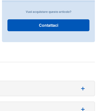
Vuoi acquistare questo articolo?
Contattaci
limina gli spazi morti nella ferita chirurgica. Realizzato
iegature.