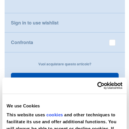
gallery
Nederland
Sign in to use wishlist
Österreich
Portugal
Confronta
Slovenská republika
Vuoi acquistare questo articolo?
Schweiz (DE)
Suisse (FR)
Contattaci
Svizzera (IT)
United Kingdom
We use Cookies
This website uses
cookies
and other techniques to
facilitate its use and offer additional functions. You
will always be able to accept or decline cookies. If