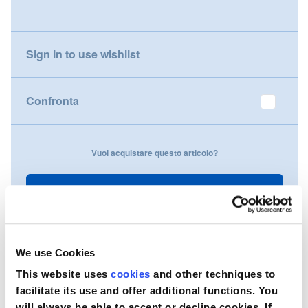
gallery
Nederland
Sign in to use wishlist
Österreich
Portugal
Confronta
Slovenská republika
Vuoi acquistare questo articolo?
Schweiz (DE)
Suisse (FR)
Contattaci
Svizzera (IT)
United Kingdom
We use Cookies
This website uses
cookies
and other techniques to
facilitate its use and offer additional functions. You
will always be able to accept or decline cookies. If