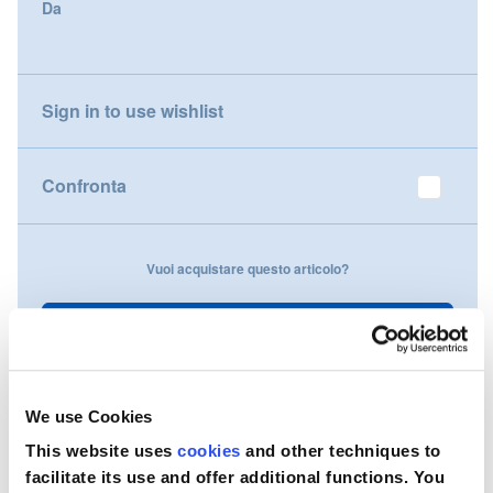
Da
gallery
Nederland
Österreich
Sign in to use wishlist
Portugal
Confronta
Slovenská republika
Schweiz (DE)
Vuoi acquistare questo articolo?
Suisse (FR)
Contattaci
Svizzera (IT)
United Kingdom
We use Cookies
This website uses
cookies
and other techniques to
facilitate its use and offer additional functions. You