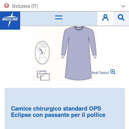
Svizzera (IT)
Corporate (EN)
Skip
to
België (NL)
the
end
Belgique (FR)
of
the
images
Czech
gallery
Vedi Tutto/i
Deutschland
España
Skip
to
France
the
Camice chirurgico standard OPS
beginning
Eclipse con passante per il pollice
Ireland
of
the
Italia
images