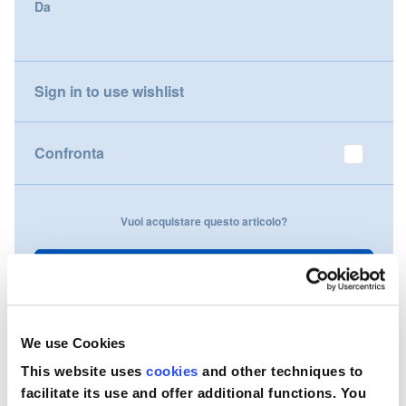
Da
gallery
Nederland
Österreich
Sign in to use wishlist
Portugal
Confronta
Slovenská republika
Schweiz (DE)
Vuoi acquistare questo articolo?
Suisse (FR)
Contattaci
Svizzera (IT)
United Kingdom
We use Cookies
This website uses
cookies
and other techniques to
facilitate its use and offer additional functions. You