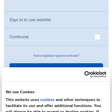
gallery
Nederland
Sign in to use wishlist
Österreich
Portugal
Confronta
Slovenská republika
Vuoi acquistare questo articolo?
Schweiz (DE)
Suisse (FR)
Contattaci
Svizzera (IT)
United Kingdom
We use Cookies
This website uses
cookies
and other techniques to
facilitate its use and offer additional functions. You
will always be able to accept or decline cookies. If