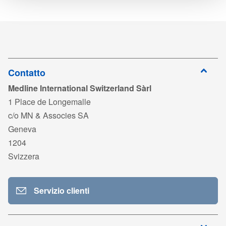
ISO_certificate_Goodwood_exp2027.pdf
1
-
5000
-
scaricare
Accedi per
727020_2503.pdf
scaricare
Accedi per
TDS_727020_WoodenTongueDepressor_IT01.pdf
scaricare
Contatto
Medline International Switzerland Sàrl
Accedi per
scaricare
1 Place de Longemalle
c/o MN & Associes SA
Geneva
1204
Svizzera
Servizio clienti