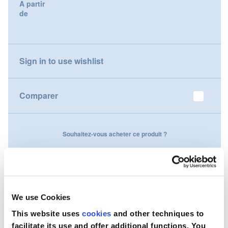
A partir
gallery
de
Nederland
Österreich
Sign in to use wishlist
Portugal
Slovenská republika
Comparer
Schweiz (DE)
Souhaitez-vous acheter ce produit ?
Suisse (FR)
Contactez-nous
Svizzera (IT)
United Kingdom
We use Cookies
This website uses
cookies
and other techniques to
facilitate its use and offer additional functions. You