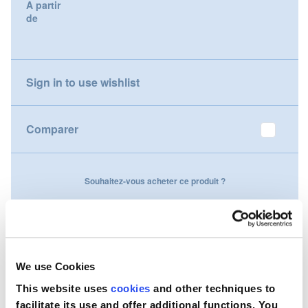
A partir
gallery
de
Nederland
Österreich
Sign in to use wishlist
Portugal
Slovenská republika
Comparer
Schweiz (DE)
Souhaitez-vous acheter ce produit ?
Suisse (FR)
Contactez-nous
Svizzera (IT)
United Kingdom
We use Cookies
This website uses
cookies
and other techniques to
facilitate its use and offer additional functions. You