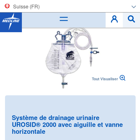
Suisse (FR)
Corporate (EN)
Skip
to
België (NL)
the
end
Belgique (FR)
of
the
images
Czech
gallery
Tout Visualiser
Deutschland
España
Skip
to
France
the
Système de drainage urinaire
beginning
UROSID® 2000 avec aiguille et vanne
Ireland
of
horizontale
the
Italia
images