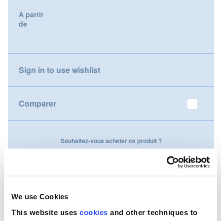
gallery
A partir
Nederland
de
Österreich
Portugal
Sign in to use wishlist
Slovenská republika
Comparer
Schweiz (DE)
Suisse (FR)
Souhaitez-vous acheter ce produit ?
Svizzera (IT)
Contactez-nous
United Kingdom
We use Cookies
This website uses
cookies
and other techniques to