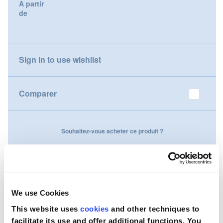
A partir
gallery
de
Nederland
Österreich
Sign in to use wishlist
Portugal
Slovenská republika
Comparer
Schweiz (DE)
Souhaitez-vous acheter ce produit ?
Suisse (FR)
Contactez-nous
Svizzera (IT)
United Kingdom
We use Cookies
This website uses
cookies
and other techniques to
facilitate its use and offer additional functions. You