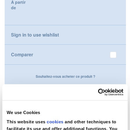
A partir
gallery
de
Nederland
Österreich
Sign in to use wishlist
Portugal
Slovenská republika
Comparer
Schweiz (DE)
Souhaitez-vous acheter ce produit ?
Suisse (FR)
Contactez-nous
Svizzera (IT)
United Kingdom
We use Cookies
This website uses
cookies
and other techniques to
facilitate its use and offer additional functions. You