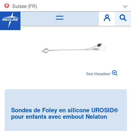
Suisse (FR)
Corporate (EN)
Skip
to
België (NL)
the
end
Belgique (FR)
of
the
images
Czech
gallery
Tout Visualiser
Deutschland
España
Skip
to
France
the
Sondes de Foley en silicone UROSID®
beginning
pour enfants avec embout Nelaton
Ireland
of
the
Italia
images