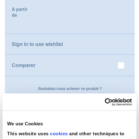
gallery
A partir
Nederland
de
Österreich
Portugal
Sign in to use wishlist
Slovenská republika
Comparer
Schweiz (DE)
Suisse (FR)
Souhaitez-vous acheter ce produit ?
Svizzera (IT)
Contactez-nous
United Kingdom
We use Cookies
This website uses
cookies
and other techniques to