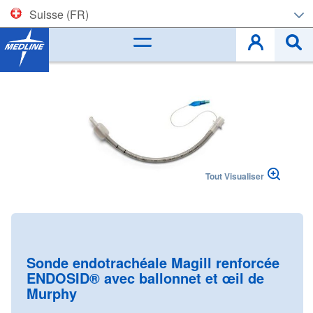
Suisse (FR)
Corporate (EN)
Skip
to
België (NL)
the
end
Belgique (FR)
of
the
images
Czech
gallery
Tout Visualiser
Deutschland
España
Skip
to
France
the
Sonde endotrachéale Magill renforcée
beginning
ENDOSID® avec ballonnet et œil de
Ireland
of
Murphy
the
Italia
images