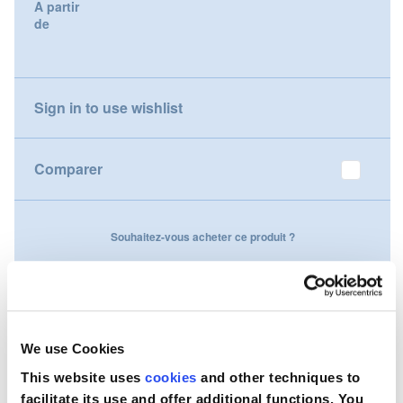
A partir
gallery
de
Nederland
Österreich
Sign in to use wishlist
Portugal
Slovenská republika
Comparer
Schweiz (DE)
Souhaitez-vous acheter ce produit ?
Suisse (FR)
Contactez-nous
Svizzera (IT)
United Kingdom
We use Cookies
This website uses
cookies
and other techniques to
facilitate its use and offer additional functions. You