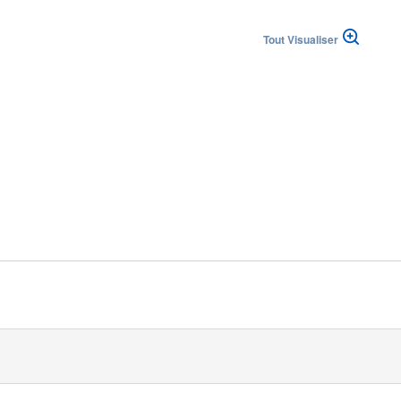
h
Tout Visualiser
 republika
|
|
(DE)
Suisse (FR)
Svizzera (IT)
ingdom
 avec badigeon mousse et cupule est une solution adaptée aux pro