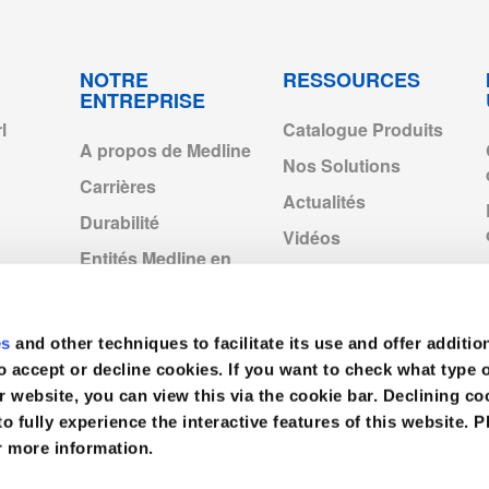
NOTRE
RESSOURCES
ENTREPRISE
l
Catalogue Produits
A propos de Medline
Nos Solutions
Carrières
Actualités
Durabilité
Vidéos
Entités Medline en
Europe
Medline Europe
Corporate
es
and other techniques to facilitate its use and offer additio
o accept or decline cookies. If you want to check what type 
r website, you can view this via the cookie bar. Declining 
to fully experience the interactive features of this website. P
r more information.