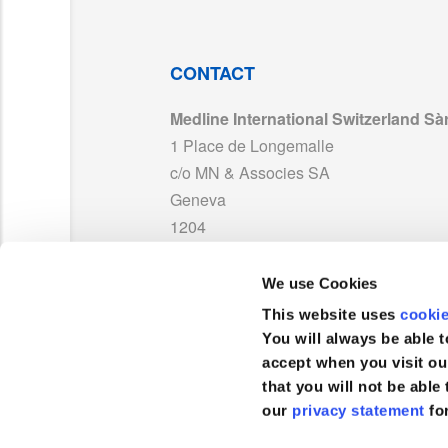
CONTACT
Medline International Switzerland Sàr
1 Place de Longemalle
c/o MN & Associes SA
Geneva
1204
Suisse
We use Cookies
TEL :
0041 848 244 433
This website uses
cooki
FAX :
+41 848 244 100
You will always be able t
accept when you visit ou
that you will not be able 
our
privacy statement
fo
Service clientèle