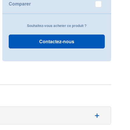
Comparer
Souhaitez-vous acheter ce produit ?
Contactez-nous
cédures d’asepsie. Le plateau stérile contient divers