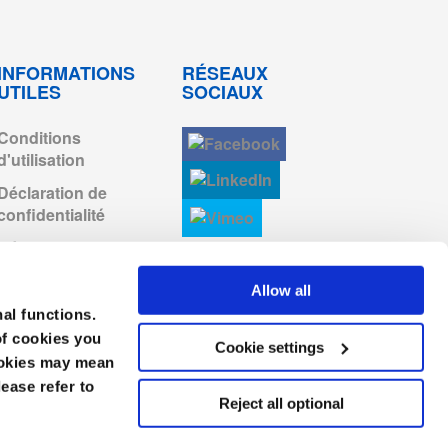
télécharger
INFORMATIONS
RÉSEAUX
UTILES
SOCIAUX
Conditions
d'utilisation
Déclaration de
confidentialité
Déclaration Relative
aux Cookies
Allow all
Conditions générales
nal functions.
de vente
of cookies you
Cookie settings
Code de conduite
cookies may mean
lease refer to
Reject all optional