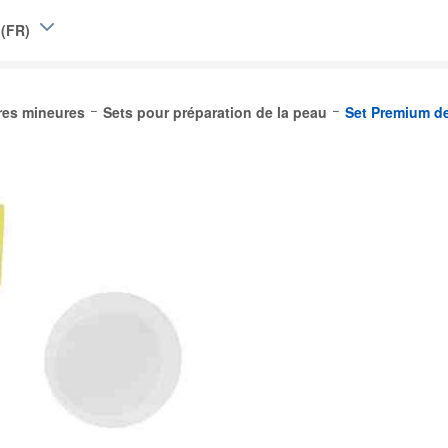
 (FR)
e (EN)
res mineures
Sets pour préparation de la peau
Set Premium d
|
L)
Belgique (FR)
and
d