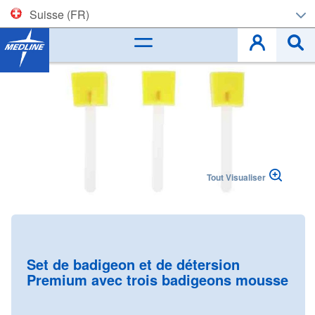
Suisse (FR)
Corporate (EN)
Skip
to
België (NL)
the
end
Belgique (FR)
of
the
images
Czech
gallery
Tout Visualiser
Deutschland
España
Skip
to
France
the
Set de badigeon et de détersion
beginning
Premium avec trois badigeons mousse
Ireland
of
the
Italia
images