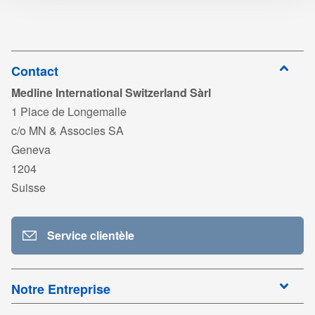
Connectez-
vous pour
TDS_SKIN PREPARATION SET_KER70062_ FR01.pdf
télécharger
Connectez-
vous pour
télécharger
Contact
Medline International Switzerland Sàrl
1 Place de Longemalle
c/o MN & Associes SA
Geneva
1204
Suisse
Service clientèle
Notre Entreprise