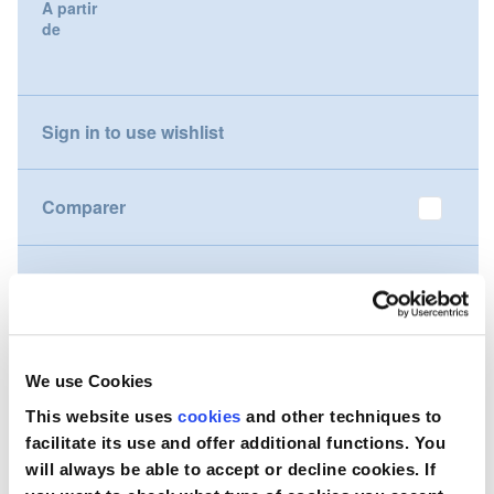
A partir
gallery
de
Nederland
Österreich
Sign in to use wishlist
Portugal
Slovenská republika
Comparer
Schweiz (DE)
Souhaitez-vous acheter ce produit ?
Suisse (FR)
Contactez-nous
Svizzera (IT)
We use Cookies
United Kingdom
This website uses
cookies
and other techniques to
facilitate its use and offer additional functions. You
will always be able to accept or decline cookies. If