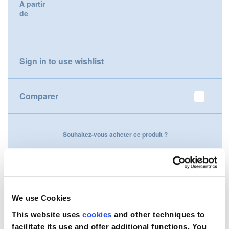
A partir
gallery
de
Nederland
Österreich
Sign in to use wishlist
Portugal
Slovenská republika
Comparer
Schweiz (DE)
Souhaitez-vous acheter ce produit ?
Suisse (FR)
Contactez-nous
Svizzera (IT)
United Kingdom
We use Cookies
This website uses
cookies
and other techniques to
facilitate its use and offer additional functions. You