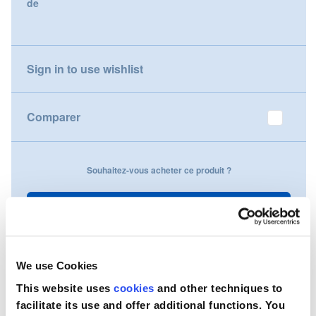
de
gallery
Nederland
Österreich
Sign in to use wishlist
Portugal
Comparer
Slovenská republika
Schweiz (DE)
Souhaitez-vous acheter ce produit ?
Suisse (FR)
Contactez-nous
Svizzera (IT)
United Kingdom
We use Cookies
This website uses
cookies
and other techniques to
facilitate its use and offer additional functions. You