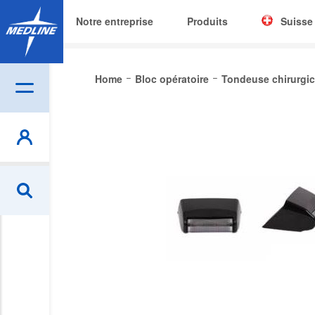
Notre entreprise
Produits
Suisse
Corporat
Home
Bloc opératoire
Tondeuse chirurgic
België (N
Skip
Czech
to
the
Deutschl
end
of
España
the
France
images
gallery
Ireland
Italia
Nederlan