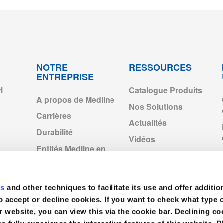
_2023.pdf
f
NOTRE
RESSOURCES
ENTREPRISE
l
Catalogue Produits
A propos de Medline
Nos Solutions
Carrières
Actualités
Durabilité
Vidéos
Entités Medline en
Europe
Medline Europe
Corporate
es
and other techniques to facilitate its use and offer additio
o accept or decline cookies. If you want to check what type 
r website, you can view this via the cookie bar. Declining 