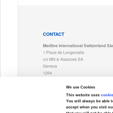
BRO_Close_Shave_Blade_ML786_FR_May
MAN_DYND70800EU Series_RC25WZA.pd
TDS_Clipper_CCSB4_FR02.pdf
CONTACT
Medline International Switzerland Sàr
ISO13485_Medline_US_exp2028.pdf
1 Place de Longemalle
c/o MN & Associes SA
DC224_Clipper_INS_Rev15.pdf
Geneva
1204
CCSB4_RG24WZA.pdf
Suisse
We use Cookies
TEL :
0041 848 244 433
This website uses
cooki
FAX :
+41 848 244 100
You will always be able t
accept when you visit ou