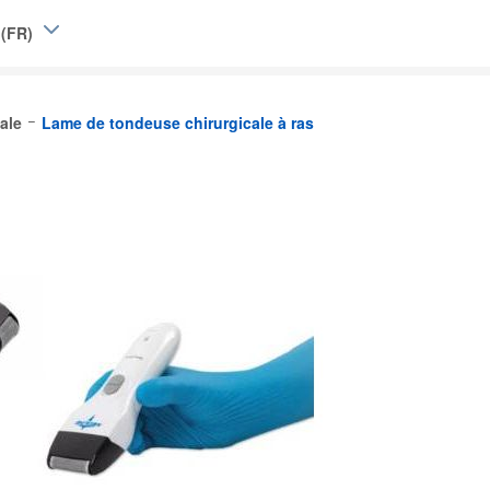
 (FR)
e (EN)
ale
Lame de tondeuse chirurgicale à ras
|
L)
Belgique (FR)
and
d