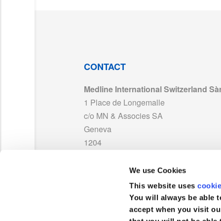
LAB171886_Warning_ST_MD_With UKCA_0
ISO 13485_MedlineFrance_MD 595395_Ex
UKCA 752994_Medline France_Exp2029.pd
CONTACT
Medline International Switzerland Sàr
MDR 768587_Medline_France_Other Produ
1 Place de Longemalle
c/o MN & Associes SA
MDS_EssentialDrapeReinforcement_FR05.
Geneva
1204
MDS_SmallDrape_FR03.pdf
Suisse
We use Cookies
TEL :
0041 848 244 433
PP-23072_FR01_TDS MDR.pdf
This website uses
cooki
FAX :
+41 848 244 100
You will always be able t
accept when you visit ou
MDS_EssentialDrapeReinforcement_IT05.p