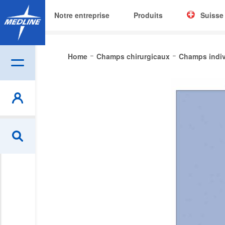
Notre entreprise
Produits
Suisse
Corporat
Home
Champs chirurgicaux
Champs indiv
België (N
Skip
Czech
to
the
Deutschl
end
of
España
the
France
images
gallery
Ireland
Italia
Nederlan