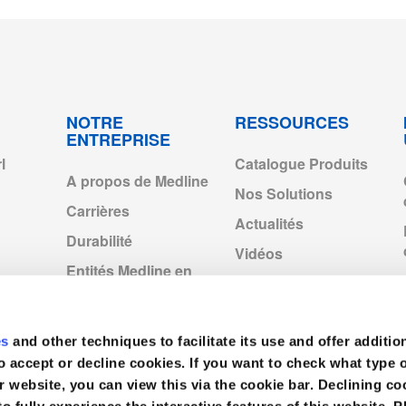
4-2022.pdf
p2028.pdf
f
NOTRE
RESSOURCES
ENTREPRISE
l
Catalogue Produits
cts_Exp2028.pdf
A propos de Medline
Nos Solutions
Carrières
Actualités
pdf
Durabilité
Vidéos
Entités Medline en
Europe
Medline Europe
Corporate
es
and other techniques to facilitate its use and offer additio
o accept or decline cookies. If you want to check what type 
r website, you can view this via the cookie bar. Declining 
df