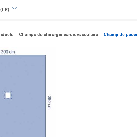
 (FR)
e (EN)
iduels
Champs de chirurgie cardiovasculaire
Champ de pace
|
L)
Belgique (FR)
and
d