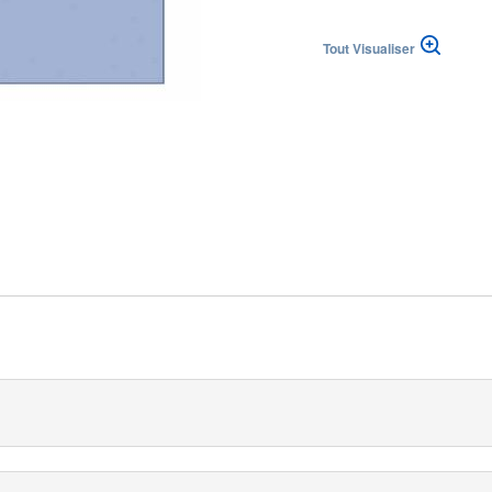
h
Tout Visualiser
 republika
|
|
(DE)
Suisse (FR)
Svizzera (IT)
ingdom
ine est une solution pour les interventions de chirurgie cardiov
s 200 x 280 cm comprend une fenêtre de 15 x 15 cm.