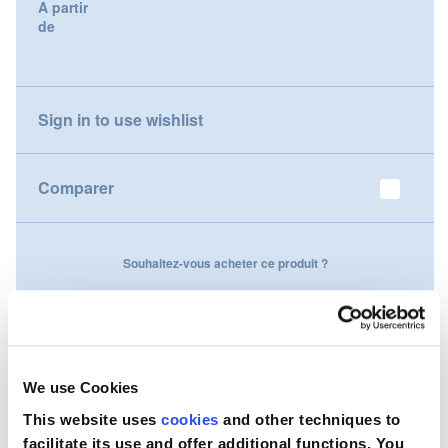
A partir
gallery
de
Nederland
Österreich
Sign in to use wishlist
Portugal
Slovenská republika
Comparer
Schweiz (DE)
Souhaitez-vous acheter ce produit ?
Suisse (FR)
Contactez-nous
Svizzera (IT)
United Kingdom
We use Cookies
This website uses
cookies
and other techniques to
facilitate its use and offer additional functions. You