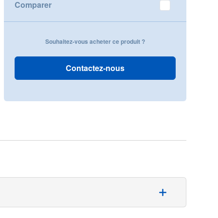
Comparer
Souhaitez-vous acheter ce produit ?
Contactez-nous
x patients trachéotomisés. Cette canule nasale à haut