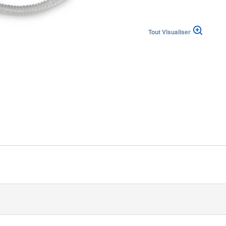
h
Tout Visualiser
 republika
|
|
(DE)
Suisse (FR)
Svizzera (IT)
ingdom
® administre un mélange défini d’oxygène pur et d’air ambiant au