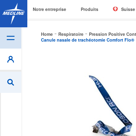
Notre entreprise
Produits
Suisse
Corporat
Home
Respiratoire
Pression Positive Cont
Canule nasale de trachéotomie Comfort Flo®
België (N
Czech
Skip
to
Deutschl
the
end
España
of
the
France
images
Ireland
gallery
Italia
Nederlan