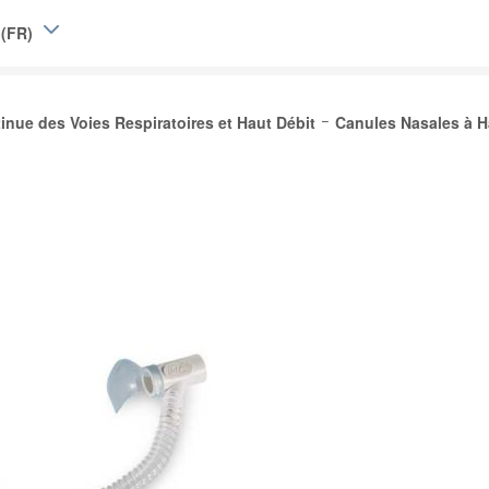
 (FR)
e (EN)
inue des Voies Respiratoires et Haut Débit
Canules Nasales à H
|
L)
Belgique (FR)
and
d