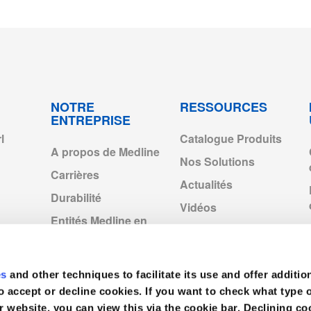
ulas and Tracheostomy Adaptors_Rev01.pdf
NOTRE
RESSOURCES
ENTREPRISE
l
Catalogue Produits
df
A propos de Medline
Nos Solutions
Carrières
Actualités
Durabilité
Vidéos
Entités Medline en
Europe
Medline Europe
Corporate
es
and other techniques to facilitate its use and offer additio
o accept or decline cookies. If you want to check what type 
r website, you can view this via the cookie bar. Declining 