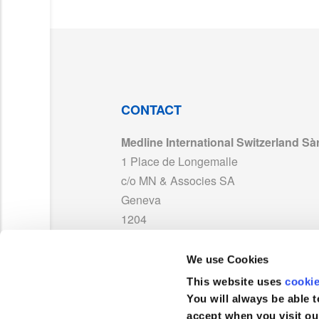
DC354_Hudson RCI Comfort Flo Plus Cann
MAN_Trach Adaptor_2206.pdf
DC_Teleflex_Tracheostomy Adaptor.pdf
CONTACT
Medline International Switzerland Sàr
TDS_ComfortFlo_Plus_2412_2415_FR01.p
1 Place de Longemalle
c/o MN & Associes SA
UKCA_751012_MedlineLP_exp2029.pdf
Geneva
1204
241501CE_RB24145.pdf
Suisse
We use Cookies
TEL :
0041 848 244 433
MAN_241501CE_RB24145.pdf
This website uses
cooki
FAX :
+41 848 244 100
You will always be able t
accept when you visit ou