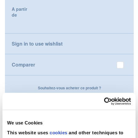
gallery
A partir
Nederland
de
Österreich
Portugal
Sign in to use wishlist
Slovenská republika
Comparer
Schweiz (DE)
Suisse (FR)
Souhaitez-vous acheter ce produit ?
Svizzera (IT)
Contactez-nous
United Kingdom
We use Cookies
This website uses
cookies
and other techniques to