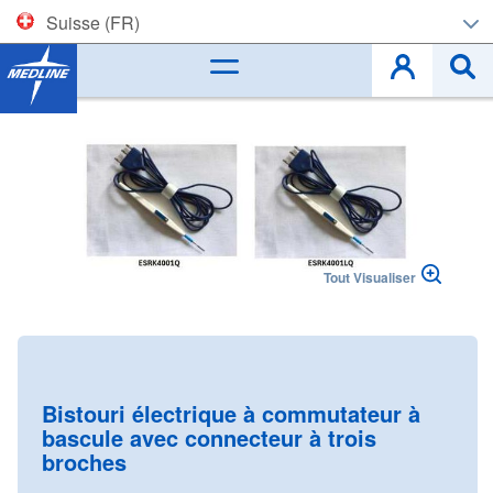
Suisse (FR)
Corporate (EN)
Skip
to
België (NL)
the
end
Belgique (FR)
of
the
images
Czech
gallery
Tout Visualiser
Deutschland
España
Skip
to
France
the
Bistouri électrique à commutateur à
beginning
bascule avec connecteur à trois
Ireland
of
broches
the
Italia
images