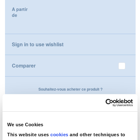
gallery
A partir
Nederland
de
Österreich
Portugal
Sign in to use wishlist
Slovenská republika
Comparer
Schweiz (DE)
Suisse (FR)
Souhaitez-vous acheter ce produit ?
Svizzera (IT)
Contactez-nous
United Kingdom
We use Cookies
This website uses
cookies
and other techniques to