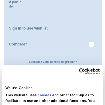
A partir
gallery
de
Nederland
Österreich
Sign in to use wishlist
Portugal
Slovenská republika
Comparer
Schweiz (DE)
Souhaitez-vous acheter ce produit ?
Suisse (FR)
Contactez-nous
Svizzera (IT)
United Kingdom
We use Cookies
This website uses
cookies
and other techniques to
facilitate its use and offer additional functions. You