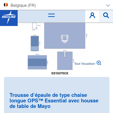
Belgique (FR)
Corporate (EN)
Skip
to
België (NL)
the
end
Belgique (FR)
of
the
images
Czech
gallery
Tout Visualiser
Deutschland
España
Skip
to
France
the
Trousse d’épaule de type chaise
beginning
longue OPS™ Essential avec housse
Ireland
of
de table de Mayo
the
Italia
images