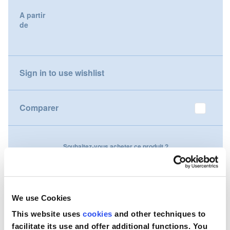
gallery
A partir
Nederland
de
Österreich
Portugal
Sign in to use wishlist
Slovenská republika
Comparer
Schweiz (DE)
Suisse (FR)
Souhaitez-vous acheter ce produit ?
Svizzera (IT)
Contactez-nous
United Kingdom
We use Cookies
This website uses
cookies
and other techniques to
facilitate its use and offer additional functions. You