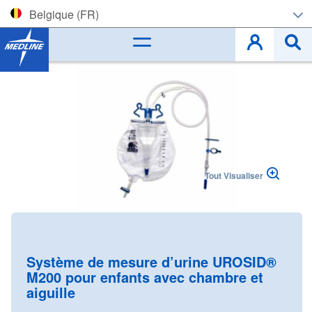
Belgique (FR)
Corporate (EN)
Skip
to
België (NL)
the
end
Belgique (FR)
of
the
images
Czech
gallery
Tout Visualiser
Deutschland
España
Skip
to
France
the
Système de mesure d’urine UROSID®
beginning
M200 pour enfants avec chambre et
Ireland
of
aiguille
the
Italia
images