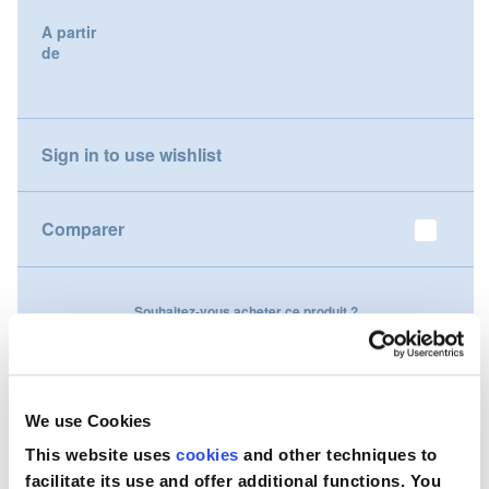
gallery
A partir
Nederland
de
Österreich
Portugal
Sign in to use wishlist
Slovenská republika
Comparer
Schweiz (DE)
Suisse (FR)
Souhaitez-vous acheter ce produit ?
Svizzera (IT)
Contactez-nous
United Kingdom
We use Cookies
This website uses
cookies
and other techniques to
facilitate its use and offer additional functions. You