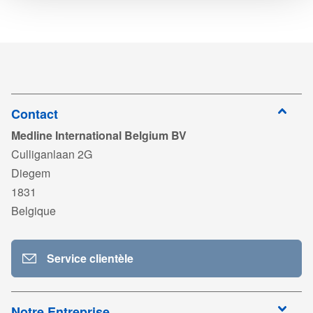
Télécharger
4719016CE_RD25IZL.pdf
4719018CE
2500 ml
12
Connectez-
vous pour
4719018CE_RD25IZL.pdf
télécharger
Connectez-
vous pour
MAN_8884719018_2209.pdf
télécharger
Contact
Medline International Belgium BV
Connectez-
vous pour
DC343_Hudson RCI Incentive Spirometers_Im_MDR_Rev03.p
Culliganlaan 2G
télécharger
Diegem
Connectez-
vous pour
TDS_Spirometers Voldyne_FR02.pdf
1831
télécharger
Belgique
Connectez-
vous pour
MAN_L02379 R00_2206.pdf
télécharger
Service clientèle
Connectez-
vous pour
CE_Teleflex_Incentive Spirometers_exp2023_819943645_00.
télécharger
Connectez-
Notre Entreprise