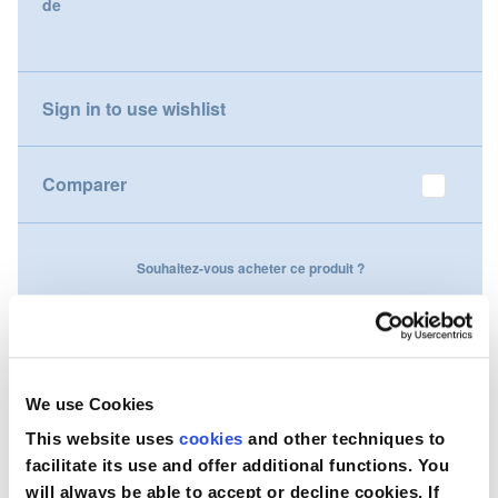
de
gallery
Nederland
Österreich
Sign in to use wishlist
Portugal
Comparer
Slovenská republika
Schweiz (DE)
Souhaitez-vous acheter ce produit ?
Suisse (FR)
Contactez-nous
Svizzera (IT)
United Kingdom
We use Cookies
This website uses
cookies
and other techniques to
facilitate its use and offer additional functions. You
will always be able to accept or decline cookies. If