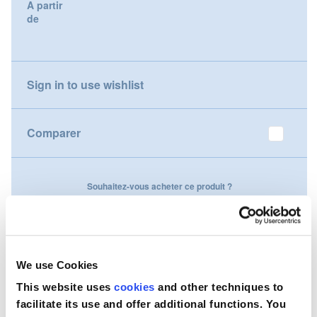
A partir
gallery
de
Nederland
Österreich
Sign in to use wishlist
Portugal
Slovenská republika
Comparer
Schweiz (DE)
Souhaitez-vous acheter ce produit ?
Suisse (FR)
Contactez-nous
Svizzera (IT)
United Kingdom
We use Cookies
This website uses
cookies
and other techniques to
facilitate its use and offer additional functions. You