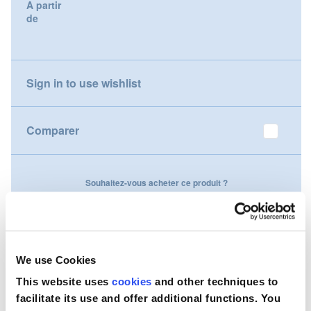
A partir
gallery
de
Nederland
Österreich
Sign in to use wishlist
Portugal
Slovenská republika
Comparer
Schweiz (DE)
Souhaitez-vous acheter ce produit ?
Suisse (FR)
Contactez-nous
Svizzera (IT)
United Kingdom
We use Cookies
This website uses
cookies
and other techniques to
facilitate its use and offer additional functions. You