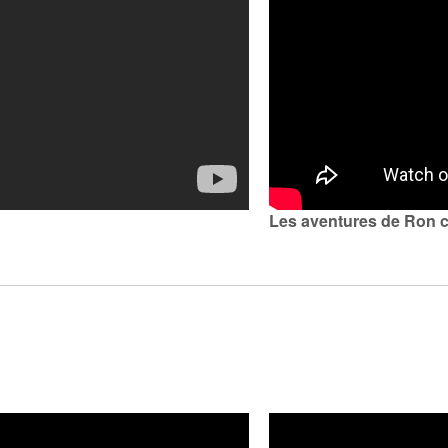
h
 republika
|
|
(DE)
Suisse (FR)
Svizzera (IT)
ingdom
Les aventures de Ron 