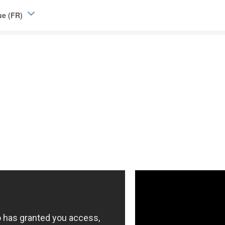
ue (FR)
e (EN)
|
L)
Belgique (FR)
and
d