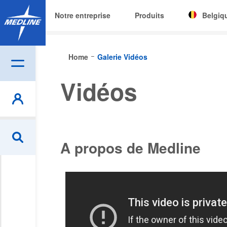
Notre entreprise
Produits
Belgiq
Corporat
Home
Galerie Vidéos
België (N
Vidéos
Czech
Deutschl
España
A propos de Medline
France
Ireland
Italia
Nederlan