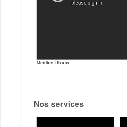
Österreic
Portugal
Slovenská
Schweiz 
United K
Medline I Know
Nos services