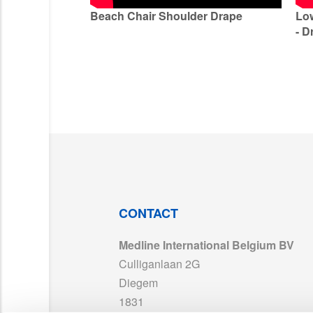
Beach Chair Shoulder Drape
Low
- 
CONTACT
Medline International Belgium BV
Culliganlaan 2G
Diegem
1831