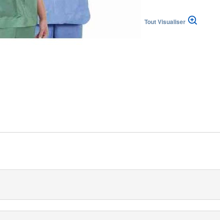
h
Tout Visualiser
 republika
|
|
(DE)
Suisse (FR)
Svizzera (IT)
ingdom
Soft bleu de Medline vous offre un haut niveau de protection et
llaboration avec des professionnels de santé.