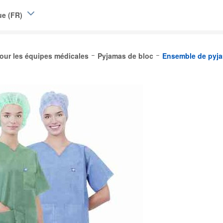
ue (FR)
e (EN)
pour les équipes médicales
Pyjamas de bloc
Ensemble de pyja
|
L)
Belgique (FR)
and
d