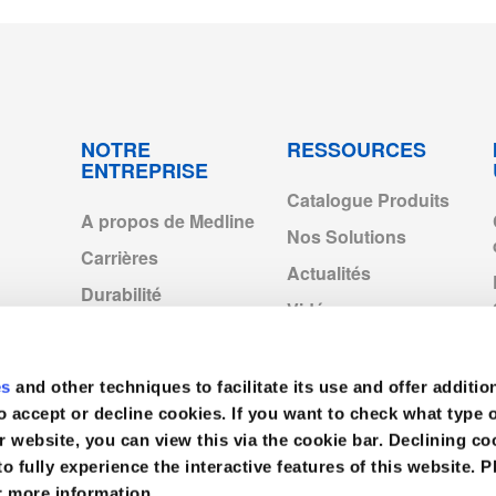
 UKCA_08-2022.pdf
5PBL
L
25
0904.pdf
5PBXL
XL
25
p2028.pdf
5PB2XL
2XL
25
NOTRE
RESSOURCES
ENTREPRISE
Catalogue Produits
5PBS
S
25
).pdf
A propos de Medline
Nos Solutions
Carrières
5PB4XL
4XL
25
Actualités
0904.pdf
Durabilité
Vidéos
Entités Medline en
04.pdf
Europe
es
and other techniques to facilitate its use and offer additio
Medline Europe
04.pdf
Corporate
o accept or decline cookies. If you want to check what type 
r website, you can view this via the cookie bar. Declining 
to fully experience the interactive features of this website. P
904.pdf
r more information.