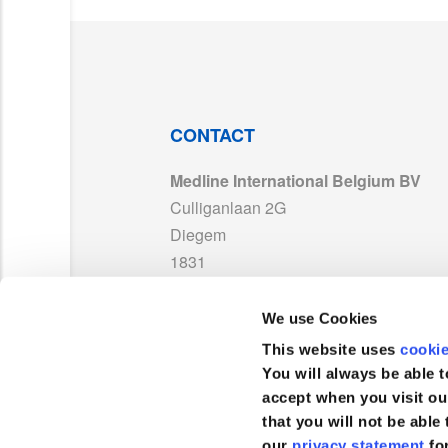
LAB180904_Warning_MD_NonSterile_With
P3
P35PB4XL_LAB252081_LAB252082_LAB18
P3
ISO 13485_MedlineFrance_MD 595395_Ex
P3
CONTACT
Medline International Belgium BV
P3
TDS_ScrubWear01_FR10_(P35Px-Px9110x
Culliganlaan 2G
Diegem
P3
P35PB3XL_LAB252055_LAB252056_LAB18
1831
Belgique
P35PBM_LAB252059_LAB252060_LAB1809
We use Cookies
TEL :
+32 2 808 74 93
This website uses
cooki
P35PBL_LAB252057_LAB252058_LAB1809
FAX :
+32 2 400 19 39
You will always be able t
accept when you visit ou
that you will not be able 
P35PBXL_LAB252063_LAB252064_LAB180
our
privacy statement
fo